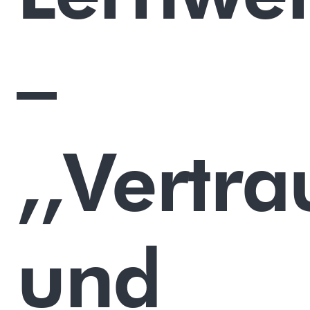
–
,,Vertr
und