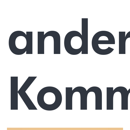
ande
Komm