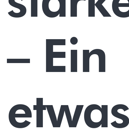
stärk
– Ein
etwa