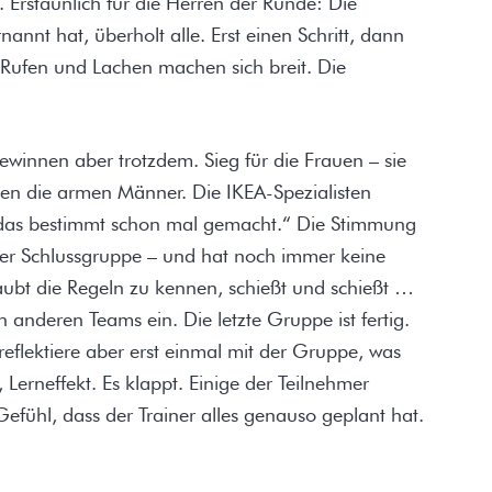
 Erstaunlich für die Herren der Runde: Die
annt hat, überholt alle. Erst einen Schritt, dann
s Rufen und Lachen machen sich breit. Die
gewinnen aber trotzdem. Sieg für die Frauen – sie
n die armen Männer. Die IKEA-Spezialisten
abt das bestimmt schon mal gemacht.“ Die Stimmung
i der Schlussgruppe – und hat noch immer keine
aubt die Regeln zu kennen, schießt und schießt …
 anderen Teams ein. Die letzte Gruppe ist fertig.
 reflektiere aber erst einmal mit der Gruppe, was
 Lerneffekt. Es klappt. Einige der Teilnehmer
efühl, dass der Trainer alles genauso geplant hat.