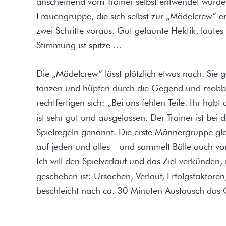
anscheinend vom Trainer selbst entwendet wurde.
Frauengruppe, die sich selbst zur „Mädelcrew“ ern
zwei Schritte voraus. Gut gelaunte Hektik, laute
Stimmung ist spitze …
Die „Mädelcrew“ lässt plötzlich etwas nach. Sie 
tanzen und hüpfen durch die Gegend und mobbe
rechtfertigen sich: „Bei uns fehlen Teile. Ihr h
ist sehr gut und ausgelassen. Der Trainer ist be
Spielregeln genannt. Die erste Männergruppe gl
auf jeden und alles – und sammelt Bälle auch von
Ich will den Spielverlauf und das Ziel verkünden,
geschehen ist: Ursachen, Verlauf, Erfolgsfaktoren,
beschleicht nach ca. 30 Minuten Austausch das G