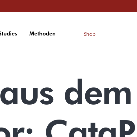
Studies
Methoden
Shop
t aus dem
or: CataP