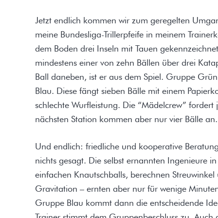
Jetzt endlich kommen wir zum geregelten Umgan
meine Bundesliga-Trillerpfeife in meinem Trainerk
dem Boden drei Inseln mit Tauen gekennzeichnet
mindestens einer von zehn Bällen über drei Katapu
Ball daneben, ist er aus dem Spiel. Gruppe Grün 
Blau. Diese fängt sieben Bälle mit einem Papier
schlechte Wurfleistung. Die “Mädelcrew” fordert 
nächsten Station kommen aber nur vier Bälle an.
Und endlich: friedliche und kooperative Beratun
nichts gesagt. Die selbst ernannten Ingenieure i
einfachen Knautschballs, berechnen Streuwinkel
Gravitation – ernten aber nur für wenige Minute
Gruppe Blau kommt dann die entscheidende Idee:
Trainer stimmt dem Gruppenbeschluss zu. Auch d