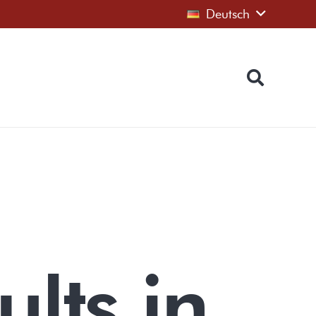
Deutsch
ults in