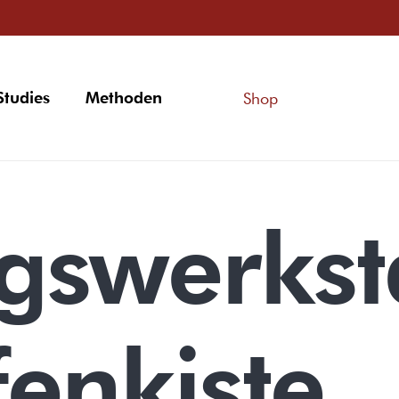
Studies
Methoden
Shop
swerksta
fenkiste