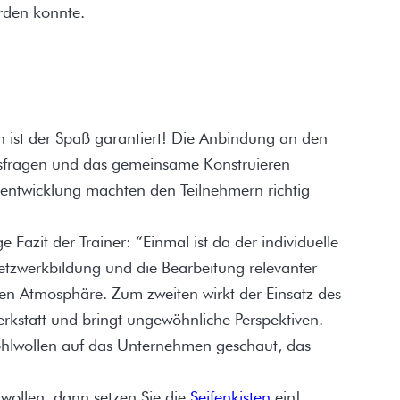
rden konnte.
t der Spaß garantiert! Die Anbindung an den
onsfragen und das gemeinsame Konstruieren
gsentwicklung machten den Teilnehmern richtig
e Fazit der Trainer: “Einmal ist da der individuelle
Netzwerkbildung und die Bearbeitung relevanter
ven Atmosphäre. Zum zweiten wirkt der Einsatz des
rkstatt und bringt ungewöhnliche Perspektiven.
ohlwollen auf das Unternehmen geschaut, das
 wollen, dann setzen Sie die
Seifenkisten
ein!